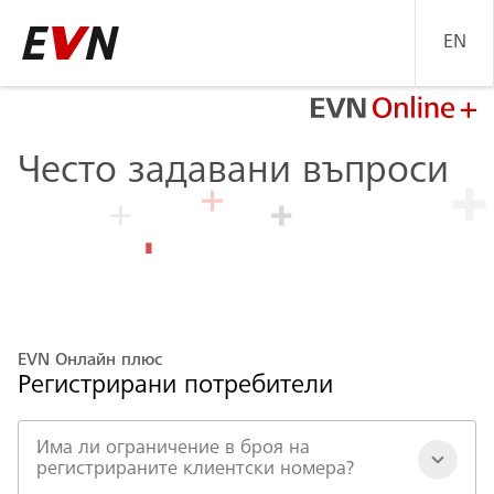
EN
Go
back
to
Home
Често задавани въпроси
page
EVN Онлайн плюс
Регистрирани потребители
Има ли ограничение в броя на
регистрираните клиентски номера?